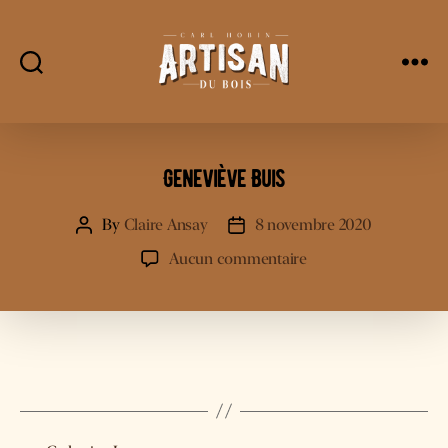
L'Artisan
Du
Bois
Geneviève Buis
By
Claire Ansay
8 novembre 2020
Post
Post
author
date
sur
Aucun commentaire
Geneviève
Buis