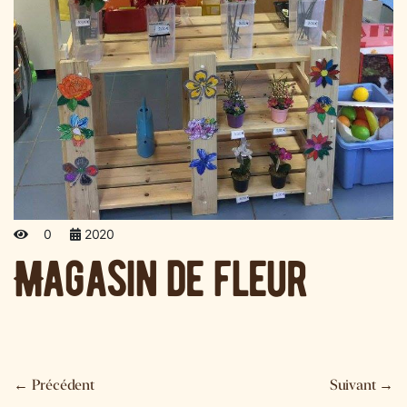
0
2020
Magasin de fleur
←
Précédent
Suivant
→