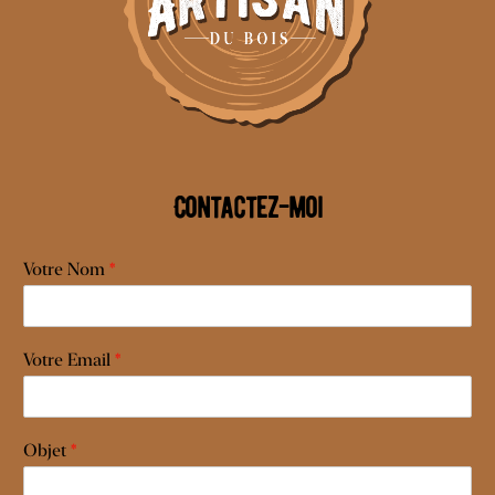
Contactez-moi
Votre Nom
*
Votre Email
*
Objet
*