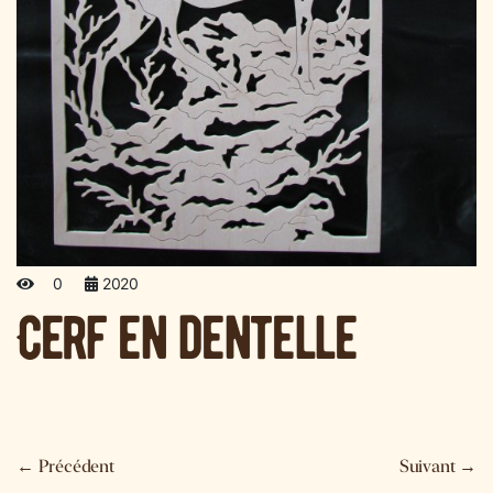
0
2020
Cerf en dentelle
←
Précédent
Suivant
→