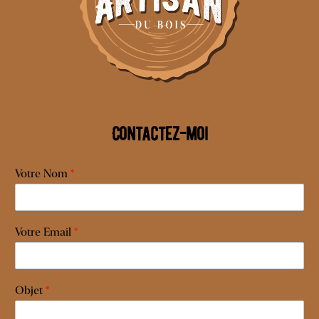
Contactez-moi
Votre Nom
*
Votre Email
*
Objet
*