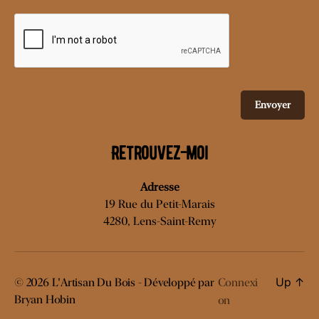
Envoyer
Retrouvez-moi
Adresse
19 Rue du Petit-Marais
4280, Lens-Saint-Remy
Up
↑
© 2026
L'Artisan Du Bois
- Développé par
Connexi
Bryan Hobin
on