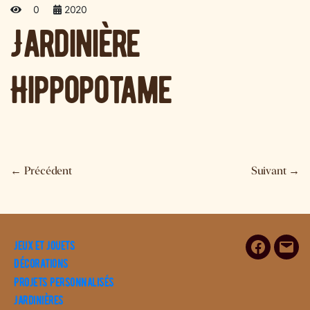
0
2020
Jardinière
Hippopotame
←
Précédent
Suivant
→
Jeux et Jouets
Facebook
E-
Décorations
mail
Projets personnalisés
Jardinières