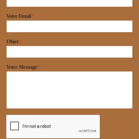
Votre Email
*
Objet
*
Votre Message
*