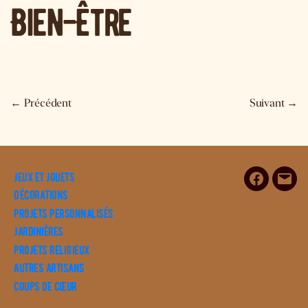
Bien-Être
←
Précédent
Suivant
→
Jeux et Jouets
Facebook
E-
Décorations
mail
Projets personnalisés
Jardinières
Projets religieux
Autres artisans
Coups de cœur