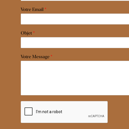
Votre Email
*
Objet
*
Votre Message
*