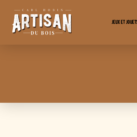
Jeux et Jouet
L'Artisan
Du
Bois