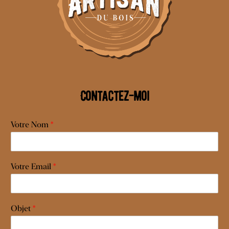
Contactez-moi
Votre Nom
*
Votre Email
*
Objet
*