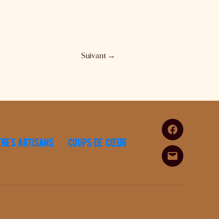
Suivant
→
Facebook
tres artisans
Coups de cœur
E-
mail