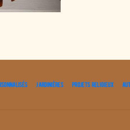
rsonnalisés
Jardinières
Projets religieux
Au