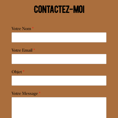
Contactez-moi
Votre Nom
*
Votre Email
*
Objet
*
Votre Message
*