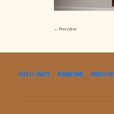
←
Précédent
Jeux et Jouets
Décorations
Projets pe