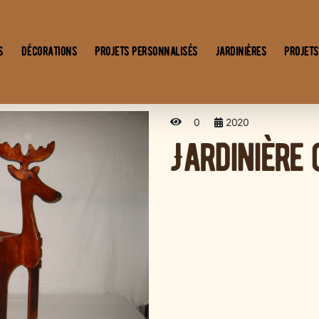
s
Décorations
Projets personnalisés
Jardinières
Projets
0
2020
Jardinière 