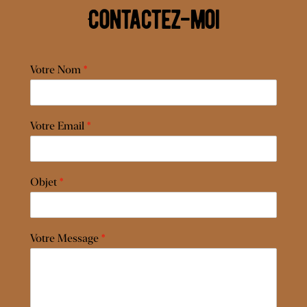
Contactez-moi
Votre Nom
*
Votre Email
*
Objet
*
Votre Message
*