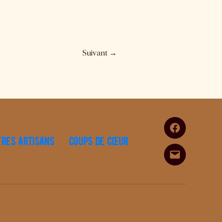
Suivant
→
Facebook
tres artisans
Coups de cœur
E-
mail