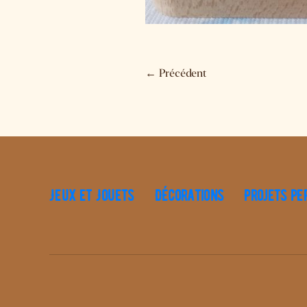
←
Précédent
Jeux et Jouets
Décorations
Projets pe