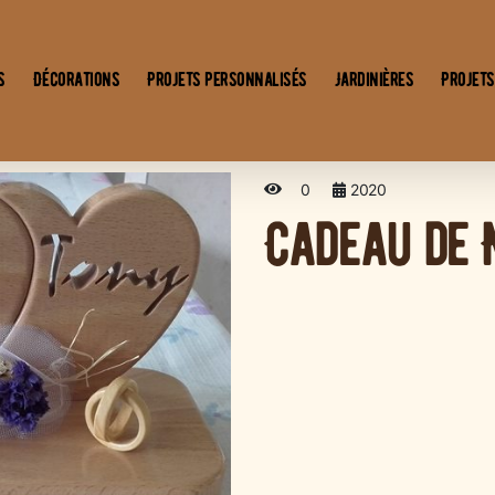
s
Décorations
Projets personnalisés
Jardinières
Projets
0
2020
Cadeau de 