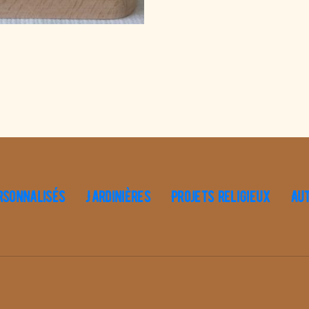
rsonnalisés
Jardinières
Projets religieux
Au