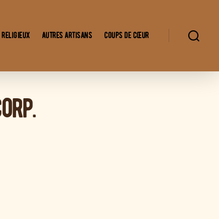
 religieux
Autres artisans
Coups de cœur
orp.