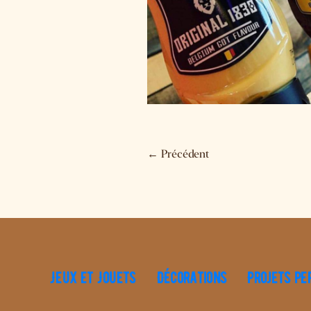
←
Précédent
Jeux et Jouets
Décorations
Projets pe