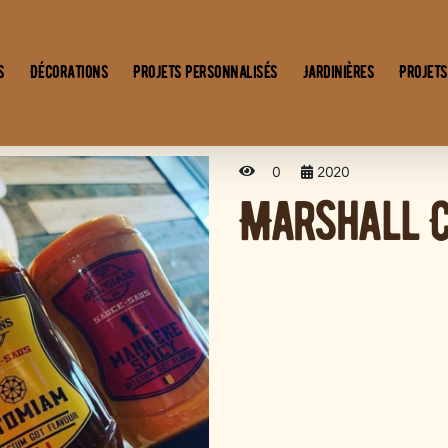
s
Décorations
Projets personnalisés
Jardinières
Projets
0
2020
Marshall C