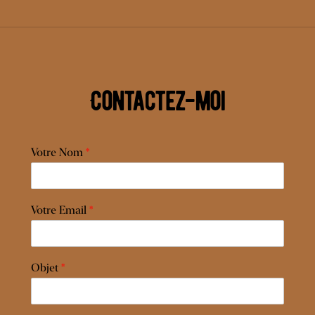
Contactez-moi
Votre Nom
*
Votre Email
*
Objet
*