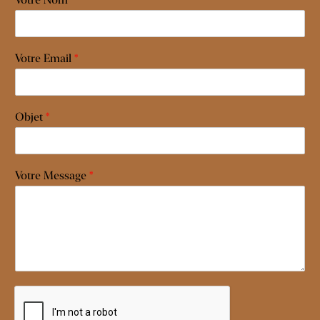
Votre Email
*
Objet
*
Votre Message
*