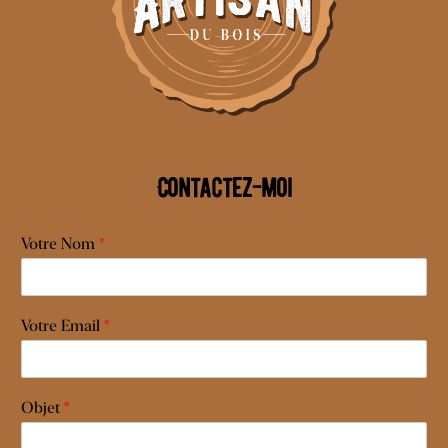
Contactez-moi
Votre Nom
*
Votre Email
*
Objet
*