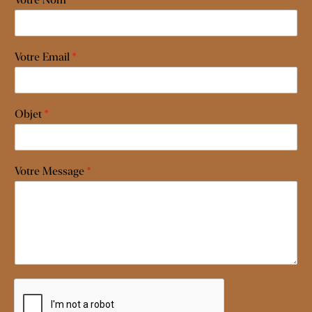
Votre Email
*
Objet
*
Votre Message
*