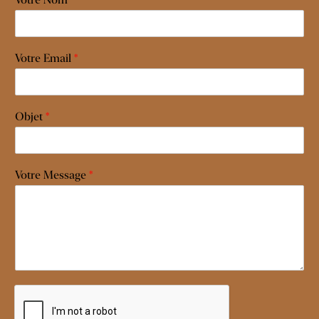
Votre Email
*
Objet
*
Votre Message
*