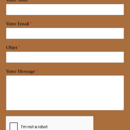
Votre Email
*
Objet
*
Votre Message
*